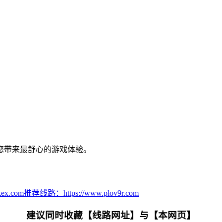
您带来最舒心的游戏体验。
kex.com
推荐线路：
https://www.plov9r.com
建议同时收藏【线路网址】与【本网页】